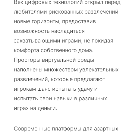
Век цифровых технологий открыл перед
любителями рискованных развлечений
новые горизонты, предоставив
возможность насладиться
захватывающими играми, не покидая
комфорта собственного дома.
Просторы виртуальной среды
наполнены множеством увлекательных
развлечений, которые предлагают
игрокам шанс испытать удачу и
испытать свои навыки в различных
играх на деньги.
Современные платформы для азартных