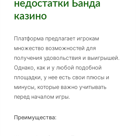
недостатки Банда
казино
Платформа предлагает игрокам
множество возможностей для
получения удовольствия и выигрышей.
Однако, как и у любой подобной
площадки, у нее есть свои плюсы и
минусы, которые важно учитывать
перед началом игры.
Преимущества: