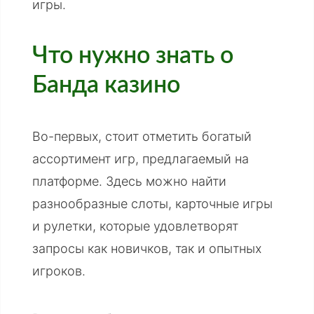
игры.
Что нужно знать о
Банда казино
Во-первых, стоит отметить богатый
ассортимент игр, предлагаемый на
платформе. Здесь можно найти
разнообразные слоты, карточные игры
и рулетки, которые удовлетворят
запросы как новичков, так и опытных
игроков.