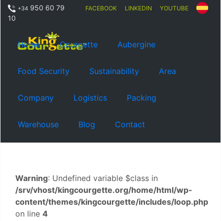
950 60 79
FACEBOOK
LINKEDIN
YOUTUBE
+34
10
Home
Courgette
Aubergine
Food Security
Sustainability
Area
Company
Logistics
Packing
Warehouse
Blog
Contact
Warning
: Undefined variable $class in
/srv/vhost/kingcourgette.org/home/html/wp-
content/themes/kingcourgette/includes/loop.php
on line
4