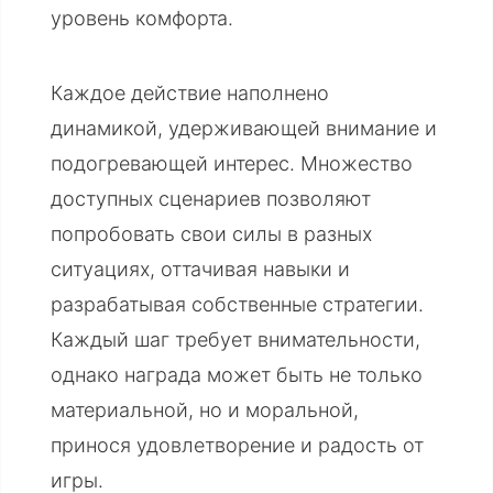
уровень комфорта.
Каждое действие наполнено
динамикой, удерживающей внимание и
подогревающей интерес. Множество
доступных сценариев позволяют
попробовать свои силы в разных
ситуациях, оттачивая навыки и
разрабатывая собственные стратегии.
Каждый шаг требует внимательности,
однако награда может быть не только
материальной, но и моральной,
принося удовлетворение и радость от
игры.