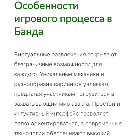
Особенности
игрового процесса в
Банда
Виртуальные развлечения открывают
безграничные возможности для
каждого. Уникальные механики и
разнообразие вариантов увлекают,
предлагая участникам погрузиться в
захватывающий мир азарта. Простой и
интуитивный интерфейс позволяет
легко ориентироваться, а современные
технологии обеспечивают высокий