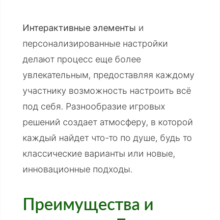
Интерактивные элементы
и
персонализированные настройки
делают процесс еще более
увлекательным, предоставляя каждому
участнику возможность настроить всё
под себя. Разнообразие игровых
решений создает атмосферу, в которой
каждый найдет что-то по душе, будь то
классические варианты или новые,
инновационные подходы.
Преимущества и