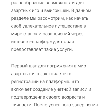
разнообразные возможности для
азартных игр и выигрышей. В данном
разделе мы рассмотрим, как начать
своё увлекательное путешествие в
мире ставок и развлечений через
интернет-платформу, которая
предоставляет такие услуги.
Первый шаг для погружения в мир
азартных игр заключается в
регистрации на платформе. Это
включает создание учетной записи и
подтверждение своего возраста и
личности. После успешного завершения