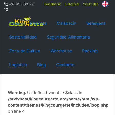
950 60 79
FACEBOOK
LINKEDIN
YOUTUBE
+34
10
Inicio
Empresa
Calabacín
Berenjena
Sostenibilidad
Seguridad Alimentaria
Zona de Cultivo
Warehouse
Packing
Logística
Blog
Contacto
Warning
: Undefined variable $class in
/srv/vhost/kingcourgette.org/home/html/wp-
content/themes/kingcourgette/includes/loop.php
on line
4